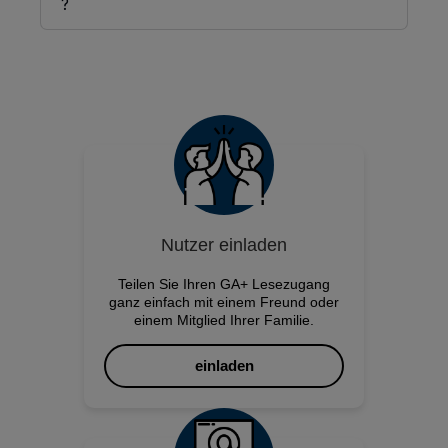
?
automatisch auf die Upgrade-Seite
weitergeleitet.
GA ePaper-Kunden
erhalten automatisch
die
GA+ Premium-Berechtigung
und
können alle exklusiven Funktionen von
GA+ auf ga.de nutzen. Loggen Sie sich
einfach mit Ihren ePaper Zugangsdaten
auf ga.de ein und genießen Sie Ihre
Mehrwerte mit GA+ Premium!
GA Print-Kunden
können sich
hier
kostenlos
einen Zugang zu
GA+ Premium
einrichten.