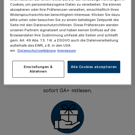
Mitlese-Funktion
Cookies, um personenbezogene Daten zu verarbeiten. Sie können
Teilen Sie Ihr GA+ Leserecht mit einer
akzeptieren oder Ihre Präferenzen verwalten, einschließlich Ihres
weiteren Person – so machen Sie einer
Widerspruchsrechts bei berechtigtem Interesse. Klicken Sie dazu
bitte unten oder besuchen Sie zu einem beliebigen Zeitpunkt die
weiteren Person eine Freude. Einfach
Seite mit den Datenschutzrichtlinien. Diese Präferenzen werden
die gewünschte E-Mail Adresse
unseren Partnern signalisiert und haben keinen Einfluss auf die
Browserdaten Ihre Zustimmung umfasst alle Seiten und schließt
hinterlegen und die Person erhält
gem. Art. 49 Abs. 1 S. 1 lit. a DSGVO auch die Datenverarbeitung
sofortigen GA+ Lesezugriff. Gehen Sie
außerhalb des EWR, z.B. in den USA
ein.
Datenschutzerklärung
Impressum
dazu einfach in den Bereich „Family &
Friends“ in Ihrem Nutzer-Konto. Tragen
Einstellungen &
Alle Cookies akzeptieren
Sie die E-Mail-Adresse der Person ein,
Ablehnen
die mitlesen soll. Die eingeladene
Person erhält eine E-Mail und kann
sofort GA+ mitlesen.