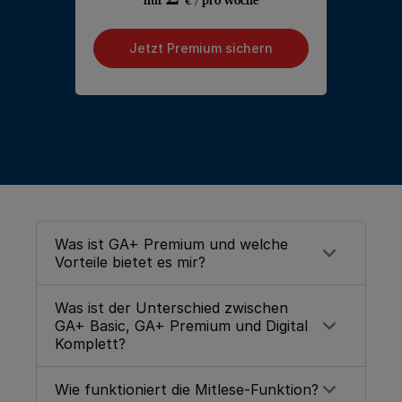
Jetzt Premium sichern
Was ist GA+ Premium und welche
Vorteile bietet es mir?
Was ist der Unterschied zwischen
GA+ Premium ist unser erweitertes
GA+ Basic, GA+ Premium und Digital
Digital-Abo mit exklusiven Funktionen:
Komplett?
✔ Zugriff auf alle GA+ Inhalte
✔ Artikel an Freunde und Familie
Wie funktioniert die Mitlese-Funktion?
GA+ Basic:
Zugriff auf alle
GA+ Inhalte
verschenken