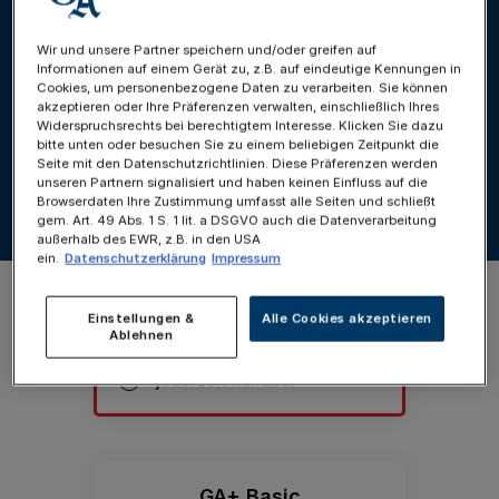
Wir und unsere Partner speichern und/oder greifen auf
Informationen auf einem Gerät zu, z.B. auf eindeutige Kennungen in
Cookies, um personenbezogene Daten zu verarbeiten. Sie können
GA+ Premium
akzeptieren oder Ihre Präferenzen verwalten, einschließlich Ihres
Widerspruchsrechts bei berechtigtem Interesse. Klicken Sie dazu
Für Alle, die mehr wollen.
bitte unten oder besuchen Sie zu einem beliebigen Zeitpunkt die
Seite mit den Datenschutzrichtlinien. Diese Präferenzen werden
Empfehlung
unseren Partnern signalisiert und haben keinen Einfluss auf die
Browserdaten Ihre Zustimmung umfasst alle Seiten und schließt
statt 3 €
gem. Art. 49 Abs. 1 S. 1 lit. a DSGVO auch die Datenverarbeitung
2
außerhalb des EWR, z.B. in den USA
€ / Woche
ein.
Datenschutzerklärung
Impressum
KAUFEN
Einstellungen &
Alle Cookies akzeptieren
Ablehnen
jederzeit kündbar
GA+ Basic