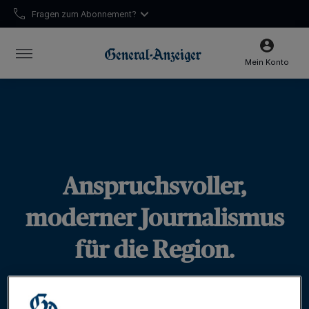
Fragen zum Abonnement?
Leserservice:
0228 66 88 222
Mein Konto
Anspruchsvoller,
moderner Journalismus
für die Region.