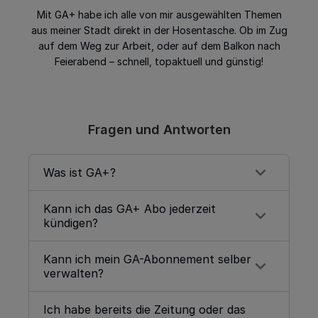
Mit GA+ habe ich alle von mir ausgewählten Themen
aus meiner Stadt direkt in der Hosentasche. Ob im Zug
auf dem Weg zur Arbeit, oder auf dem Balkon nach
Feierabend – schnell, topaktuell und günstig!
Fragen und Antworten
Was ist GA+?
Kann ich das GA+ Abo jederzeit
GA+ ist das digitale Abonnement des
kündigen?
General-Anzeiger Bonn. Mit dem Abo
erhalten Sie uneingeschränkt Zugriff auf
Kann ich mein GA-Abonnement selber
Wenn Sie sich für eine monatliche
alle digitalen Inhalte des GA. Ganz nach
verwalten?
Zahlungsweise entschieden haben,
Belieben nutzen Sie dafür die GA-Website
können Sie Ihr GA+ Abo jederzeit zum
auf Ihrem PC oder die GA-NewsApp auf
Ich habe bereits die Zeitung oder das
Ja. Auf
abo.ga.de/service
haben Sie die
Ende der laufenden Abrechnungsperiode
Ihrem Tablet oder Smartphone.